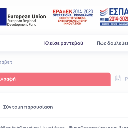
(current)
Κλείσε ραντεβού
Πώς δουλεύε
σάβετ
ιγραφή
Ρ
Σύντομη παρουσίαση