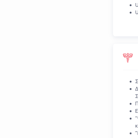
U
U
Σ
Δ
Σ
Π
Ε
"
κ
"