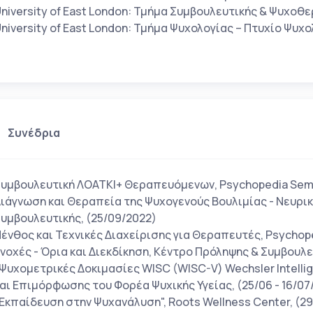
niversity of East London: Τμήμα Συμβουλευτικής & Ψυχο
niversity of East London: Τμήμα Ψυχολογίας – Πτυχίο Ψυχ
Συνέδρια
υμβουλευτική ΛΟΑΤΚΙ+ Θεραπευόμενων, Psychopedia Semin
ιάγνωση και Θεραπεία της Ψυχογενoύς Βουλιμίας - Νευρι
υμβουλευτικής, (25/09/2022)
ένθος και Τεχνικές Διαχείρισης για Θεραπευτές, Psychop
νοχές - Όρια και Διεκδίκηση, Κέντρο Πρόληψης & Συμβουλε
Ψυχομετρικές Δοκιμασίες WISC (WISC-V) Wechsler Intellig
αι Επιμόρφωσης του Φορέα Ψυχικής Υγείας, (25/06 - 16/0
Εκπαίδευση στην Ψυχανάλυση", Roots Wellness Center, (2