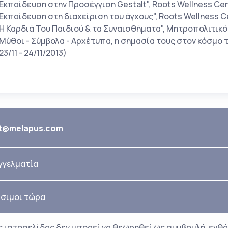
Εκπαίδευση στην Προσέγγιση Gestalt", Roots Wellness Cent
Εκπαίδευση στη διαχείριση του άγχους", Roots Wellness C
Η Καρδιά Του Παιδιού & τα Συναισθήματα", Μητροπολιτικό 
Μύθοι - Σύμβολα - Αρχέτυπα, η σημασία τους στον κόσμο 
23/11 - 24/11/2013)
t@melapus.com
γγελματία
σιμοι τώρα
 ιστοσελίδας δεν μπορεί να θεωρηθεί ως συμβουλή, ενθά