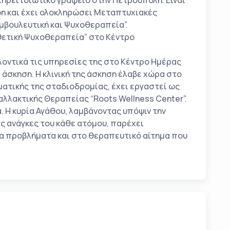
ηρεί ιδιωτικό γραφείο στην Πετρούπολη. Είναι
on και έχει ολοκληρώσει Μεταπτυχιακές
υμβουλευτική και Ψυχοθεραπεία”.
θετική Ψυχοθεραπεία” στο Κέντρο
.
οντικά τις υπηρεσίες της στο Κέντρο Ημέρας
 άσκηση. Η κλινική της άσκηση έλαβε χώρα στο
ατικής της σταδιοδρομίας, έχει εργαστεί ως
λακτικής Θεραπείας “Roots Wellness Center”.
. Η κυρία Αγάθου, λαμβάνοντας υπόψιν την
ις ανάγκες του κάθε ατόμου, παρέχει
α προβλήματα και στο θεραπευτικό αίτημα που