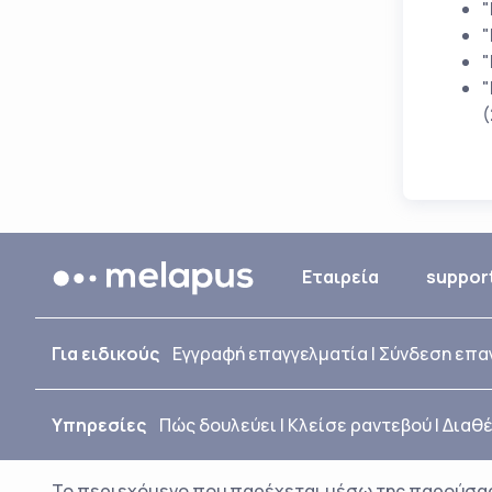
"
"
"
"
(
Εταιρεία
suppor
Για ειδικούς
Εγγραφή επαγγελματία
|
Σύνδεση επα
Υπηρεσίες
Πώς δουλεύει
|
Κλείσε ραντεβού
|
Διαθέ
Το περιεχόμενο που παρέχεται μέσω της παρούσας