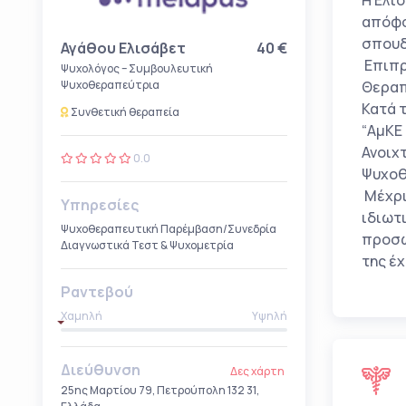
Η Ελι
απόφο
σπουδ
Αγάθου Ελισάβετ
40 €
Επιπρ
Ψυχολόγος – Συμβουλευτική
Ψυχοθεραπεύτρια
Θεραπ
Κατά 
Συνθετική θεραπεία
“ΑμΚΕ
Ανοιχ
0.0
Ψυχοθ
Μέχρι
Υπηρεσίες
ιδιωτ
Ψυχοθεραπευτική Παρέμβαση/Συνεδρία
προσω
Διαγνωστικά Τεστ & Ψυχομετρία
της έχ
Ραντεβού
Χαμηλή
Υψηλή
Διεύθυνση
Δες χάρτη
25ης Μαρτίου 79, Πετρούπολη 132 31,