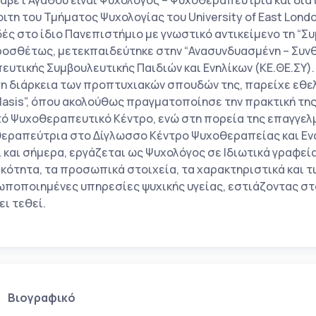
σάβετ Αγάθου είναι Ψυχολόγος – Ψυχοθεραπεύτρια και διατ
ιτη του Τμήματος Ψυχολογίας του University of East Lond
ές στο ίδιο Πανεπιστήμιο με γνωστικό αντικείμενο τη “Σ
οσθέτως, μετεκπαιδεύτηκε στην “Ανασυνδυασμένη – Συν
ευτικής Συμβουλευτικής Παιδιών και Ενηλίκων (ΚΕ.ΘΕ.ΣΥ)
τη διάρκεια των προπτυχιακών σπουδών της, παρείχε εθελ
 Iasis”, όπου ακολούθως πραγματοποίησε την πρακτική της
τό Ψυχοθεραπευτικό Κέντρο, ενώ στη πορεία της επαγγελμ
εραπεύτρια στο Δίγλωσσο Κέντρο Ψυχοθεραπείας και Εναλ
 και σήμερα, εργάζεται ως Ψυχολόγος σε Ιδιωτικά γραφεία
ικότητα, τα προσωπικά στοιχεία, τα χαρακτηριστικά και τ
ποποιημένες υπηρεσίες ψυχικής υγείας, εστιάζοντας στ
ει τεθεί.
Βιογραφικό