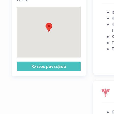
Ελλάδα
Ι
Ψ
Ψ
(
Κ
Π
Ε
Κλείσε ραντεβού
Κ