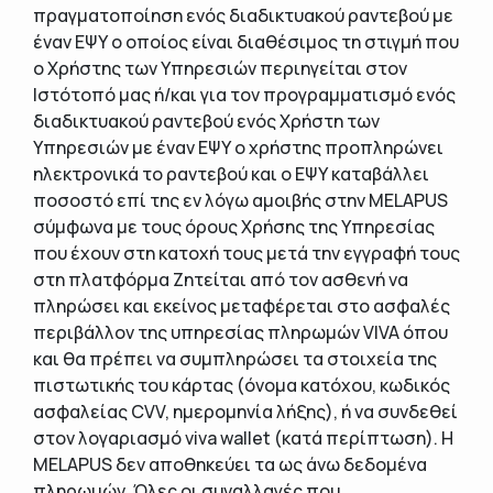
πραγματοποίηση ενός διαδικτυακού ραντεβού με
έναν ΕΨΥ ο οποίος είναι διαθέσιμος τη στιγμή που
ο Χρήστης των Υπηρεσιών περιηγείται στον
Ιστότοπό μας ή/και για τον προγραμματισμό ενός
διαδικτυακού ραντεβού ενός Χρήστη των
Υπηρεσιών με έναν ΕΨΥ ο χρήστης προπληρώνει
ηλεκτρονικά το ραντεβού και ο ΕΨΥ καταβάλλει
ποσοστό επί της εν λόγω αμοιβής στην MELAPUS
σύμφωνα με τους όρους Χρήσης της Υπηρεσίας
που έχουν στη κατοχή τους μετά την εγγραφή τους
στη πλατφόρμα Ζητείται από τον ασθενή να
πληρώσει και εκείνος μεταφέρεται στο ασφαλές
περιβάλλον της υπηρεσίας πληρωμών VIVA όπου
και θα πρέπει να συμπληρώσει τα στοιχεία της
πιστωτικής του κάρτας (όνομα κατόχου, κωδικός
ασφαλείας CVV, ημερομηνία λήξης), ή να συνδεθεί
στον λογαριασμό viva wallet (κατά περίπτωση). Η
MELAPUS δεν αποθηκεύει τα ως άνω δεδομένα
πληρωμών. Όλες οι συναλλαγές που