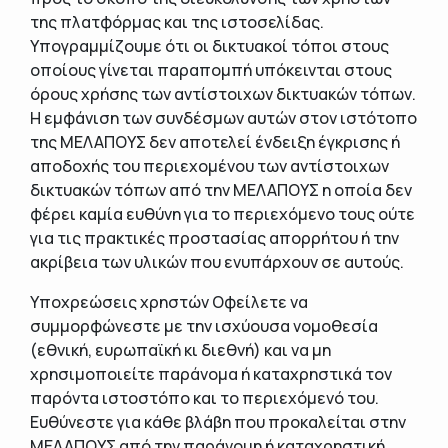
της πλατφόρμας και της ιστοσελίδας.
Υπογραμμίζουμε ότι οι δικτυακοί τόποι στους
οποίους γίνεται παραπομπή υπόκεινται στους
όρους χρήσης των αντίστοιχων δικτυακών τόπων.
Η εμφάνιση των συνδέσμων αυτών στον ιστότοπο
της ΜΕΛΑΠΟΥΣ δεν αποτελεί ένδειξη έγκρισης ή
αποδοχής του περιεχομένου των αντίστοιχων
δικτυακών τόπων από την ΜΕΛΑΠΟΥΣ η οποία δεν
φέρει καμία ευθύνη για το περιεχόμενο τους ούτε
για τις πρακτικές προστασίας απορρήτου ή την
ακρίβεια των υλικών που ενυπάρχουν σε αυτούς.
Υποχρεώσεις χρηστών Οφείλετε να
συμμορφώνεστε με την ισχύουσα νομοθεσία
(εθνική, ευρωπαϊκή κι διεθνή) και να μη
χρησιμοποιείτε παράνομα ή καταχρηστικά τον
παρόντα ιστοστόπο και το περιεχόμενό του.
Ευθύνεστε για κάθε βλάβη που προκαλείται στην
ΜΕΛΑΠΟΥΣ από την παράνομη ή καταχρηστική