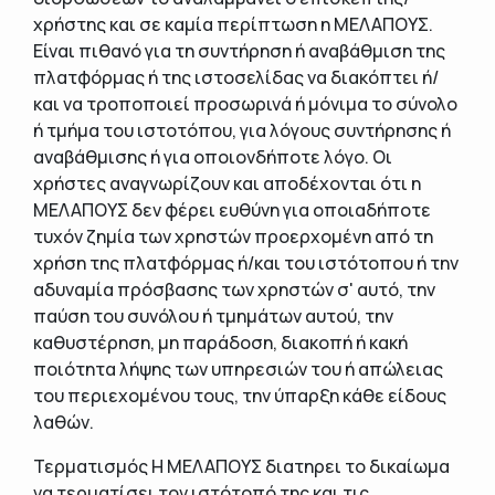
χρήστης και σε καμία περίπτωση η ΜΕΛΑΠΟΥΣ.
Είναι πιθανό για τη συντήρηση ή αναβάθμιση της
πλατφόρμας ή της ιστοσελίδας να διακόπτει ή/
και να τροποποιεί προσωρινά ή μόνιμα το σύνολο
ή τμήμα του ιστοτόπου, για λόγους συντήρησης ή
αναβάθμισης ή για οποιονδήποτε λόγο. Οι
χρήστες αναγνωρίζουν και αποδέχονται ότι η
ΜΕΛΑΠΟΥΣ δεν φέρει ευθύνη για οποιαδήποτε
τυχόν ζημία των χρηστών προερχομένη από τη
χρήση της πλατφόρμας ή/και του ιστότοπου ή την
αδυναμία πρόσβασης των χρηστών σ' αυτό, την
παύση του συνόλου ή τμημάτων αυτού, την
καθυστέρηση, μη παράδοση, διακοπή ή κακή
ποιότητα λήψης των υπηρεσιών του ή απώλειας
του περιεχομένου τους, την ύπαρξη κάθε είδους
λαθών.
Τερματισμός Η ΜΕΛΑΠΟΥΣ διατηρει το δικαίωμα
να τερματίσει τον ιστότοπό της και τις