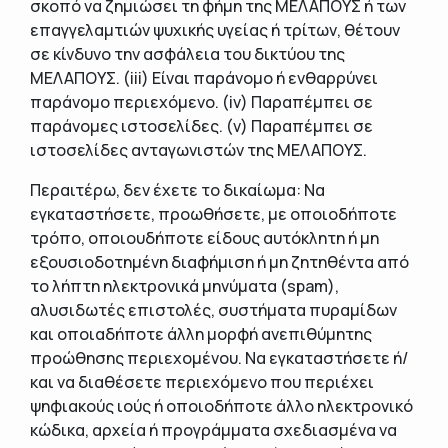
σκοπό να ζημιώσει τη φήμη της ΜΕΛΑΠΟΥΣ ή των
επαγγελαμτιών ψυχικής υγείας ή τρίτων, θέτουν
σε κίνδυνο την ασφάλεια του δικτύου της
ΜΕΛΑΠΟΥΣ. (iii) Είναι παράνομο ή ενθαρρύνει
παράνομο περιεχόμενο. (iv) Παραπέμπει σε
παράνομες ιστοσελίδες. (v) Παραπέμπει σε
ιστοσελίδες ανταγωνιστών της ΜΕΛΑΠΟΥΣ.
Περαιτέρω, δεν έχετε το δικαίωμα: Να
εγκαταστήσετε, προωθήσετε, με οποιοδήποτε
τρόπο, οποιουδήποτε είδους αυτόκλητη ή μη
εξουσιοδοτημένη διαφήμιση ή μη ζητηθέντα από
το λήπτη ηλεκτρονικά μηνύματα (spam),
αλυσιδωτές επιστολές, συστήματα πυραμίδων
και οποιαδήποτε άλλη μορφή ανεπιθύμητης
προώθησης περιεχομένου. Να εγκαταστήσετε ή/
και να διαθέσετε περιεχόμενο που περιέχει
ψηφιακούς ιούς ή οποιοδήποτε άλλο ηλεκτρονικό
κώδικα, αρχεία ή προγράμματα σχεδιασμένα να