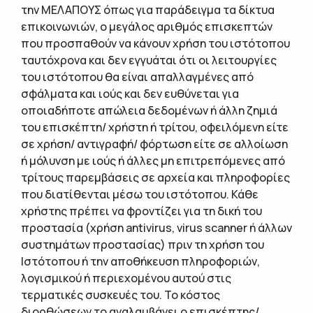
την ΜΕΛΑΠΟΥΣ όπως για παράδειγμα τα δίκτυα
επικοινωνιών, ο μεγάλος αριθμός επισκεπτών
που προσπαθούν να κάνουν χρήση του ιστότοπου
ταυτόχρονα και δεν εγγυάται ότι οι λειτουργίες
του ιστότοπου θα είναι απαλλαγμένες από
σφάλματα και ιούς και δεν ευθύνεται για
οποιαδήποτε απώλεια δεδομένων ή άλλη ζημιά
του επισκέπτη/ χρήστη ή τρίτου, οφειλόμενη είτε
σε χρήση/ αντιγραφή/ φόρτωση είτε σε αλλοίωση
ή μόλυνση με ιούς ή άλλες μη επιτρεπόμενες από
τρίτους παρεμβάσεις σε αρχεία και πληροφορίες
που διατίθενται μέσω του ιστότοπου. Κάθε
χρήστης πρέπει να φροντίζει για τη δική του
προστασία (χρήση antivirus, virus scanner ή άλλων
συστημάτων προστασίας) πριν τη χρήση του
Ιστότοπου ή την αποθήκευση πληροφοριών,
λογισμικού ή περιεχομένου αυτού στις
τερματικές συσκευές του. Το κόστος
διορθώσεων το αναλαμβάνει ο επισκέπτης/