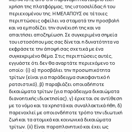
χρήση της πλατφόρμας, της ιστοσελίδας ή του
περιεχομένου της. Η ΜΕΛΑΠΟΥΣ σε τέτοιες
περιπτώσεις οφείλει να σταματά την προσβολή
και να εμποδίζει την συνέχισή της και να
απαιτήσει αποζημίωση. Σε συγκεριμένα σημεία
του ιστοσόπου μας σας δίνεται η δυνατότητα να
εκφράσετε την άποψή σας σχετικά με ένα
συγκεκριμένο θέμα. Στις περιπτώσεις αυτές,
εγγυάστε ότι δεν θα αναρτάτε περιεχόμενο το
οποίο: (i) α) προσβάλει την προσωπικότητα
τρίτων (είναι για παράδειγμα συκοφαντικό ή
ρατσιστικό), β) παραβιάζει οποιαδήποτε
δικαιώματα τρίτων (για παράδειγμα δικαιώματα
διανοητικής ιδιοκτησίας), γ) έρχεται σε αντίθεση
με το νόμο και τα χρηστά και συναλλακτικά ήθη, δ)
παρενοχλεί με οποιονδήποτε τρόπο την ιδιωτική
ζωή και τα ατομικά και κοινωνικά δικαιώματα
τρίτων. (ii) Είναι παραπλανητικό και έχει ως