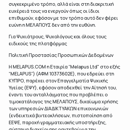
συγκεκριμένο τρόπο, αλλά είναι στη διακριτική
ευχέρειά τους να ενεργούν όπως οι ίδιοι
επιθυμούν, εφόσον με τον τρόπο αυτό δεν φέρει
ευύνη η ΜΕΛΑΠΟΥΣ δεν από την ευθύνη.
Για Ψυχιάτρους, Ψυχολόγους και όλους τους
ειδικούς της πλατφόρμας
Πολιτική Προστασίας Προσωπικών Δεδομένων
Η MELAPUS.COM η Εταιρία “Melapus Ltd" στο εξής
“MELAPUS”) (ΑΦΜ 10373602Ε), που εδρεύει στη
ΚΥΠΡΟ, παρέχει στον Επαγγελματία Ψυχικής
Υγείας (ΕΨΥ), εφόσον αποδεχθεί την Αίτησή του,
έναντι του ανταλλάγματος που προβλέπει ο
τιμοκατάλογος της ΜΕΛΑΠΟΥΣ, δικαίωμα χρήσης
των υπηρεσιών ΔΙΑΔΙΚΤΥΑΚΩΝ επικοινωνιών
(ενδεικτικά βιντεοκλήσεων, πιστοποίηση από
ΕΕΨΕ, παροχή γραμματειακής υποστήριξης,
σύστημα διαχείρισης ραντεβού για την