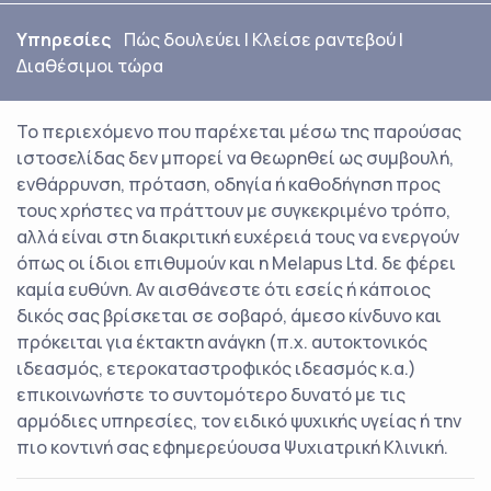
Υπηρεσίες
Πώς δουλεύει
|
Κλείσε ραντεβού
|
Διαθέσιμοι τώρα
Το περιεχόμενο που παρέχεται μέσω της παρούσας
ιστοσελίδας δεν μπορεί να θεωρηθεί ως συμβουλή,
ενθάρρυνση, πρόταση, οδηγία ή καθοδήγηση προς
τους χρήστες να πράττουν με συγκεκριμένο τρόπο,
αλλά είναι στη διακριτική ευχέρειά τους να ενεργούν
όπως οι ίδιοι επιθυμούν και η Melapus Ltd. δε φέρει
καμία ευθύνη. Αν αισθάνεστε ότι εσείς ή κάποιος
δικός σας βρίσκεται σε σοβαρό, άμεσο κίνδυνο και
πρόκειται για έκτακτη ανάγκη (π.χ. αυτοκτονικός
ιδεασμός, ετεροκαταστροφικός ιδεασμός κ.α.)
επικοινωνήστε το συντομότερο δυνατό με τις
αρμόδιες υπηρεσίες, τον ειδικό ψυχικής υγείας ή την
πιο κοντινή σας εφημερεύουσα Ψυχιατρική Κλινική.