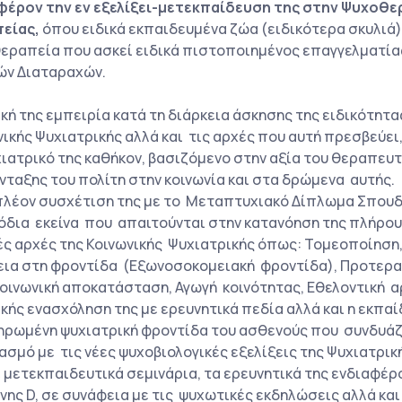
φέρον την εν εξελίξει-μετεκπαίδευση της στην Ψυχοθ
είας,
όπου ειδικά εκπαιδευμένα ζώα (ειδικότερα σκυλιά
εραπεία που ασκεί ειδικά πιστοποιημένος επαγγελματίας
ών Διαταραχών.
ική της εμπειρία κατά τη διάρκεια άσκησης της ειδικότητα
νικής Ψυχιατρικής αλλά και τις αρχές που αυτή πρεσβεύει
χιατρικό της καθήκον, βασιζόμενο στην αξία του θεραπευτ
νταξης του πολίτη στην κοινωνία και στα δρώμενα αυτής.
πλέον συσχέτιση της με το Μεταπτυχιακό Δίπλωμα Σπου
όδια εκείνα που απαιτούνται στην κατανόηση της πλήρου
ές αρχές της Κοινωνικής Ψυχιατρικής όπως: Τομεοποίησ
εια στη φροντίδα (Εξωνοσοκομειακή φροντίδα), Προτερ
οινωνική αποκατάσταση, Αγωγή κοινότητας, Εθελοντική α
ρκής ενασχόληση της με ερευνητικά πεδία αλλά και η εκπα
ηρωμένη ψυχιατρική φροντίδα του ασθενούς που συνδυάζε
ασμό με τις νέες ψυχοβιολογικές εξελίξεις της Ψυχιατρικ
ε μετεκπαιδευτικά σεμινάρια, τα ερευνητικά της ενδιαφέ
νης D, σε συνάφεια με τις ψυχωτικές εκδηλώσεις αλλά και