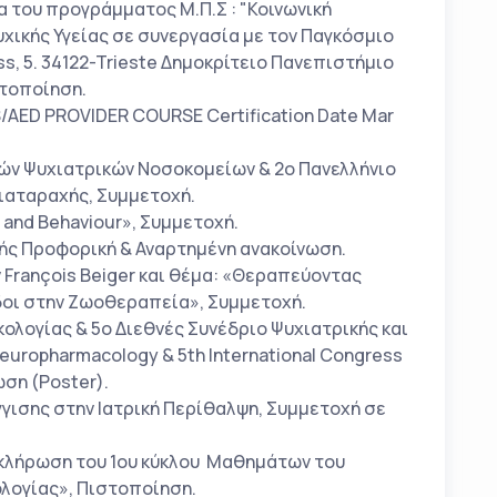
α του προγράμματος Μ.Π.Σ : "Κοινωνική
χικής Υγείας σε συνεργασία με τον Παγκόσμιο
iss, 5. 34122-Trieste Δημοκρίτειο Πανεπιστήμιο
στοποίηση.
/AED PROVIDER COURSE Certification Date Mar
κών Ψυχιατρικών Νοσοκομείων & 2ο Πανελλήνιο
Διαταραχής, Συμμετοχή.
 and Behaviour», Συμμετοχή.
ής Προφορική & Αναρτημένη ανακοίνωση.
François Beiger και θέμα: «Θεραπεύοντας
οδοι στην Ζωοθεραπεία», Συμμετοχή.
ολογίας & 5ο Διεθνές Συνέδριο Ψυχιατρικής και
europharmacology & 5th International Congress
ωση (Poster).
γισης στην Ιατρική Περίθαλψη, Συμμετοχή σε
οκλήρωση του 1ου κύκλου Μαθημάτων του
λογίας», Πιστοποίηση.