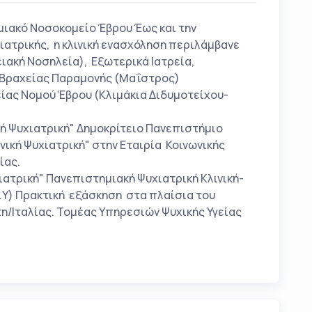
μιακό Νοσοκομείο Έβρου Έως και την
ιατρικής, η κλινική ενασχόληση περιλάμβανε
ιακή Νοσηλεία), Εξωτερικά Ιατρεία,
ς Βραχείας Παραμονής (Μαΐστρος)
ίας Νομού Έβρου (Κλιμάκια Διδυμοτείχου-
ή Ψυχιατρική" Δημοκρίτειο Πανεπιστήμιο
νική Ψυχιατρική" στην Εταιρία Κοινωνικής
ίας.
ατρική" Πανεπιστημιακή Ψυχιατρική Κλινική-
.Υ) Πρακτική εξάσκηση στα πλαίσια του
η/Ιταλίας. Τομέας Υπηρεσιών Ψυχικής Υγείας