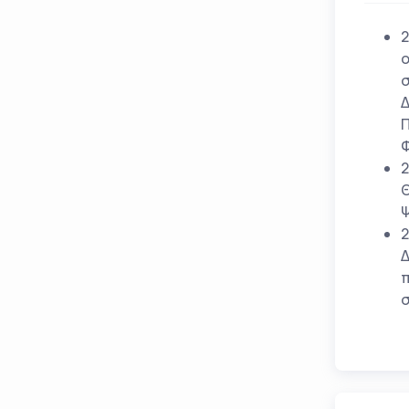
2
ο
σ
Δ
Π
Φ
2
Θ
Ψ
2
Δ
π
σ