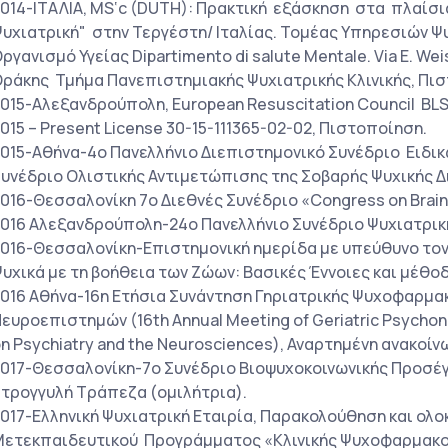
014-ΙΤΑΛΙΑ, MS‘c (DUTH): Πρακτική εξάσκηση στα πλαίσι
υχιατρική" στην Τεργέστη/ Ιταλίας. Τομέας Υπηρεσιών Ψυ
ργανισμό Υγείας Dipartimento di salute Mentale. Via E. We
ράκης Τμήμα Πανεπιστημιακής Ψυχιατρικής Κλινικής, Πι
015-Αλεξανδρούπολη, European Resuscitation Council BLS
015 – Present License 30-15-111365-02-02, Πιστοποίηση.
015-Αθήνα-4ο Πανελλήνιο Διεπιστημονικό Συνέδριο Ειδι
υνέδριο Ολιστικής Αντιμετώπισης της Σοβαρής Ψυχικής 
016-Θεσσαλονίκη 7ο Διεθνές Συνέδριο «Congress on Brain
016 Αλεξανδρούπολη-24ο Πανελλήνιο Συνέδριο Ψυχιατρικ
016-Θεσσαλονίκη-Επιστημονική ημερίδα με υπεύθυνο τον 
υχικά με τη βοήθεια των Ζώων: Βασικές Έννοιες και μέθ
016 Αθήνα-16η Ετήσια Συνάντηση Γηριατρικής Ψυχοφαρμακ
ευροεπιστημών (16th Annual Meeting of Geriatric Psychon
n Psychiatry and the Neurosciences), Αναρτημένη ανακοίν
017-Θεσσαλονίκη-7ο Συνέδριο Βιοψυχοκοινωνικής Προσέγ
τρογγυλή Τράπεζα (ομιλήτρια).
017-Ελληνική Ψυχιατρική Εταιρία, Παρακολούθηση και ολ
ετεκπαιδευτικού Προγράμματος «Κλινικής Ψυχοφαρμακο