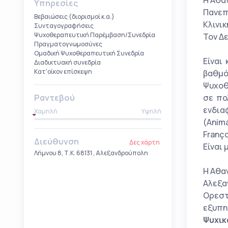
H Αθα
Υπηρεσίες
Πανεπ
Βεβαιώσεις (διορισμοί κ.α.)
Κλινι
Συνταγογραφήσεις
Ψυχοθεραπευτική Παρέμβαση/Συνεδρία
Τον Δε
Πραγματογνωμοσύνες
Ομαδική Ψυχοθεραπευτική Συνεδρία
Είναι
Διαδικτυακή συνεδρία
Κατ'οίκον επίσκεψη
βαθμό
Ψυχοθ
Ραντεβού
σε πο
ενδια
Χαμηλή
Υψηλή
(Anima
Franço
Διεύθυνση
Δες χάρτη
Είναι
Λήμνου 8, Τ.Κ. 68131 , Αλεξανδρούπολη
H Αθα
Αλεξαν
Ορεστι
εξυπη
Ψυχικ