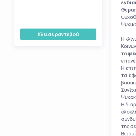
ενδια
Θεραπ
ψυχοθ
Ψυχικ
Κλείσε ραντεβού
Η κλιν
Κοινω
το ψυ
επανέ
Η επι
τα εφ
βασικ
Συνέχ
Ψυχοκ
Η δια
ολοκλ
συνδυ
της σ
Βιταμί