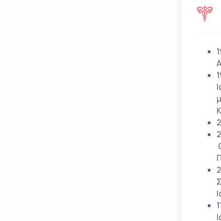
1
Α
1
Ι
μ
Κ
2
2
Ο
Π
2
Σ
Ι
1
Ι