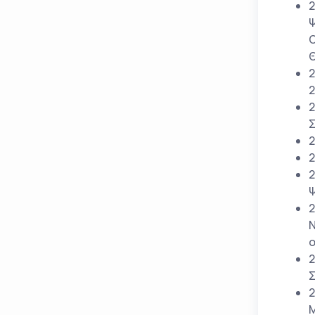
2
Ψ
Ο
Θ
2
2
2
Σ
2
2
2
Ψ
2
Ν
o
2
Σ
2
Μ