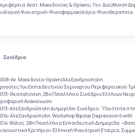
εριφέρεια Ανατ. Μακεδονίας & Θράκης. Γεν. Διεύθυνση Δη
ιολογική Ψυχιατρική-Ψυχοφαρμακολόγία-Ψυχοθεραπεία.
Συνέδρια
008-Αν. Μακεδονία-Θράκη/Αλεξανδρούπολη.
ργασίες 1ου Εκπαιδευτικού Σεμιναρίου Περιφερειακού Τμ
013-Θεσσαλονίκη, 26ο Πανελλήνιο Συνέδριο Ελλήνων Νευ
ροφορική Ανακοίνωση.
013-Αλεξανδρούπολη Διημερίδα-Συνέδριο: "Ποιότητα στην
014-Αλεξανδρούπολη, Workshop Bipolar Depression II with 
014-Βόλος, 28η Πανελλήνια Εκπαιδευτική Διημερίδα: «Βασ
ιαγνωστικά Κριτήρια» Ελληνική Ψυχιατρική Εταιρία, Συμμ