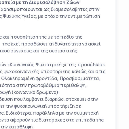
εραπεία με τη Διαμεσολάβηση Ζώων
) χρησιμοποιούνται ως διαμεσολαβητές στην
 Ψυχικής Υγείας, με στόχο την αντιμετώπιση
ς και η συσχέτιση της με το πεδίο της
, της έχει προσδώσει τη δυνατότητα να ασκεί
ικού συνεχούς και της ουσιαστικής
δών «Κοινωνικής Ψυχιατρικής» της προσέδωσε
ς ψυχοκοινωνικής υποστήριξης καθώς και στις
η, Ολοκληρωμένη φροντίδα, Προσβασιμότητα,
αιότητα στην πρωτοβάθμια περίθαλψη,
ρωγή (κοινωνικά δρώμενα).
ίδευση που λαμβάνει διαρκώς, στοχεύει στην
ι την ψυχοκοινωνική υποστήριξη σε
ής. Ειδικότερα, παράλληλα με την συμμετοχή
ροντα αφορούν τις διαταραχές στα επίπεδα της
 την κατάθλιψη.