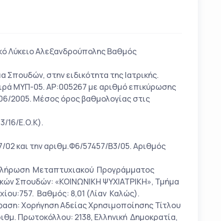
ικό Λύκειο Αλεξανδρούπολης Βαθμός
α Σπουδών, στην ειδικότητα της Ιατρικής.
ειρά ΜΥΠ-05. ΑΡ:005267 με αριθμό επικύρωσης
06/2005. Μέσος όρος βαθμολογίας στις
3/16/Ε.Ο.Κ).
7/02 και την αριθμ.Φ6/57457/Β3/05. Αριθμός
λοκλήρωση Μεταπτυχιακού Προγράμματος
κών Σπουδών: «ΚΟΙΝΩΝΙΚΗ ΨΥΧΙΑΤΡΙΚΗ», Τμήμα
ίου:757. Βαθμός: 8,01 (Λίαν Καλώς).
πόφαση: Χορήγηση Αδείας Χρησιμοποίησης Τίτλου
Αριθμ. Πρωτοκόλλου: 2138, Ελληνική Δημοκρατία,