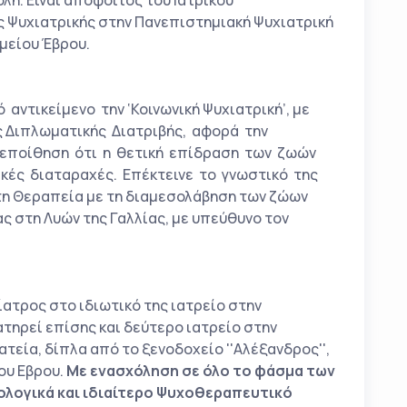
η. Είναι απόφοιτος του Ιατρικού
 Ψυχιατρικής στην Πανεπιστημιακή Ψυχιατρική
μείου Έβρου.
ντικείμενο την ‘Κοινωνική Ψυχιατρική’, με
ης Διπλωματικής Διατριβής, αφορά την
εποίθηση ότι η θετική επίδραση των ζωών
ικές διαταραχές. Επέκτεινε το γνωστικό της
στη Θεραπεία με τη διαμεσολάβηση των ζώων
ας στη Λυών της Γαλλίας, με υπεύθυνο τον
ατρος στο ιδιωτικό της ιατρείο στην
ιατηρεί επίσης και δεύτερο ιατρείο στην
τεία, δίπλα από το ξενοδοχείο ''Αλέξανδρος'',
ου Εβρου.
Με ενασχόληση σε όλο το φάσμα των
ολογικά και ιδιαίτερο Ψυχοθεραπευτικό