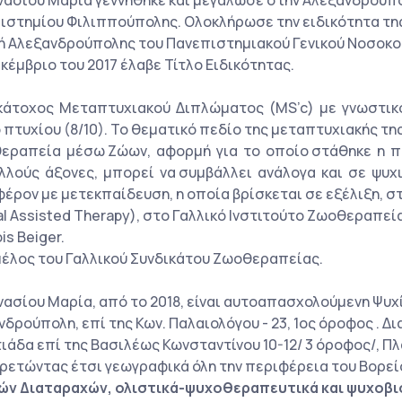
νασίου Μαρία γεννήθηκε και μεγάλωσε στην Αλεξανδρούπολ
ιστημίου Φιλιππούπολης. Ολοκλήρωσε την ειδικότητα της
κή Αλεξανδρούπολης του Πανεπιστημιακού Γενικού Νοσοκο
κέμβριο του 2017 έλαβε Τίτλο Ειδικότητας.
 κάτοχος Μεταπτυχιακού Διπλώματος (MS’c) με γνωστικό α
 πτυχίου (8/10). Το θεματικό πεδίο της μεταπτυχιακής τ
εραπεία μέσω Ζώων, αφορμή για το οποίο στάθηκε η π
λλούς άξονες, μπορεί να συμβάλλει ανάλογα και σε ψυχ
φέρον με μετεκπαίδευση, η οποία βρίσκεται σε εξέλιξη, 
l Assisted Therapy), στο Γαλλικό Ινστιτούτο Ζωοθεραπεί
is Beiger.
 μέλος του Γαλλικού Συνδικάτου Ζωοθεραπείας.
νασίου Μαρία, από το 2018, είναι αυτοαπασχολούμενη Ψυχί
δρούπολη, επί της Κων. Παλαιολόγου - 23, 1ος όροφος . Δ
άδα επί της Βασιλέως Κωνσταντίνου 10-12/ 3 όροφος/, Πλα
ρετώντας έτσι γεωγραφικά όλη την περιφέρεια του Βορεί
ών Διαταραχών, ολιστικά-ψυχοθεραπευτικά και ψυχοβι