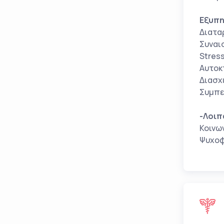
Εξυπη
Διατα
Συναι
Stres
Αυτοκ
Διασχ
Συμπε
-Λοιπ
Κοινω
Ψυχοφ