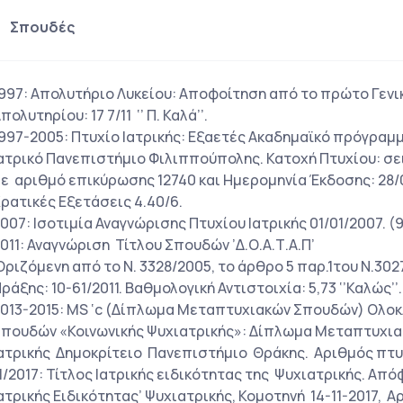
Σπουδές
997: Απολυτήριο Λυκείου: Αποφοίτηση από το πρώτο Γεν
πολυτηρίου: 17 7/11 ‘’ Π. Καλά’’.
997-2005: Πτυχίο Ιατρικής: Εξαετές Ακαδημαϊκό πρόγραμμ
ατρικό Πανεπιστήμιο Φιλιππούπολης. Κατοχή Πτυχίου: σ
ε αριθμό επικύρωσης 12740 και Ημερομηνία Έκδοσης: 28/
ρατικές Εξετάσεις 4.40/6.
007: Ισοτιμία Αναγνώρισης Πτυχίου Ιατρικής 01/01/2007. (9
011: Αναγνώριση Τίτλου Σπουδών ’Δ.Ο.Α.Τ.Α.Π’
ριζόμενη από το Ν. 3328/2005, το άρθρο 5 παρ.1του Ν.302
ράξης: 10-61/2011. Βαθμολογική Αντιστοιχία: 5,73 ‘’Καλώς’’.
013-2015: MS ‘c (Δίπλωμα Μεταπτυχιακών Σπουδών) Ο
πουδών «Κοινωνικής Ψυχιατρικής»: Δίπλωμα Μεταπτυχια
ατρικής Δημοκρίτειο Πανεπιστήμιο Θράκης. Αριθμός πτυχ
1/2017: Τίτλος Ιατρικής ειδικότητας της Ψυχιατρικής. Α
ατρικής Ειδικότητας’ Ψυχιατρικής, Κομοτηνή 14-11-2017, 