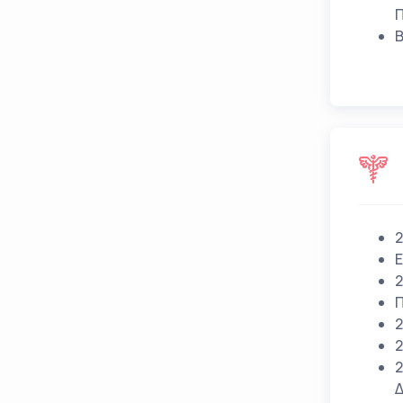
Π
Β
2
Ε
2
Π
2
2
2
Δ