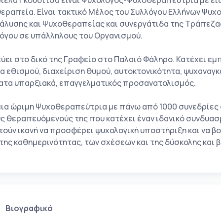
ριέλα Γκουσίτσα είναι Ψυχολόγος-Ψυχοθεραπευτρια με ει
εραπεία. Είναι τακτικό Μέλος του Συλλόγου Ελλήνων Ψυχο
άλυσης και Ψυχοθεραπείας και συνεργάτιδα της Τράπεζας
όγου σε υπάλληλους του Οργανισμού.
ύει στο δικό της Γραφείο στο Παλαιό Φάληρο. Κατέχει εμ
α εθισμού, διαχείριση θυμού, αυτοκτονικότητα, ψυχαναγκ
ατα υπαρξιακά, επαγγελματικός προσανατολισμός.
 μια ώριμη Ψυχοθεραπεύτρια με πάνω από 1000 συνεδρίες σ
υς θεραπευόμενούς της που κατέχει έναν ιδανικό συνδυασ
τούν ικανή να προσφέρει ψυχολογική υποστήριξη και να β
 της καθημερινότητας, των σχέσεων και της δύσκολης και
Βιογραφικό