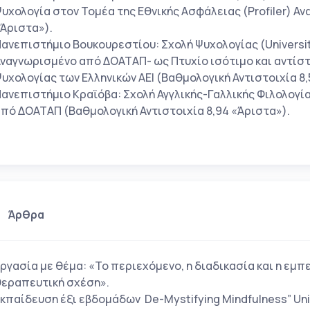
υχολογία στον Τομέα της Εθνικής Ασφάλειας (Profiler) Α
Άριστα»).
ανεπιστήμιο Βουκουρεστίου: Σχολή Ψυχολογίας (Universit
ναγνωρισμένο από ΔΟΑΤΑΠ- ως Πτυχίο ισότιμο και αντίσ
υχολογίας των Ελληνικών ΑΕΙ (Βαθμολογική Αντιστοιχία 8,
ανεπιστήμιο Κραϊόβα: Σχολή Αγγλικής-Γαλλικής Φιλολογία
πό ΔΟΑΤΑΠ (Βαθμολογική Αντιστοιχία 8,94 «Άριστα»).
Άρθρα
ργασία με θέμα: «Το περιεχόμενο, η διαδικασία και η εμπ
εραπευτική σχέση».
κπαίδευση έξι εβδομάδων De-Mystifying Mindfulness” Univ