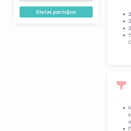
Κλείσε ραντεβού
2
2
2
1
C
Ι
ε
ο
Π