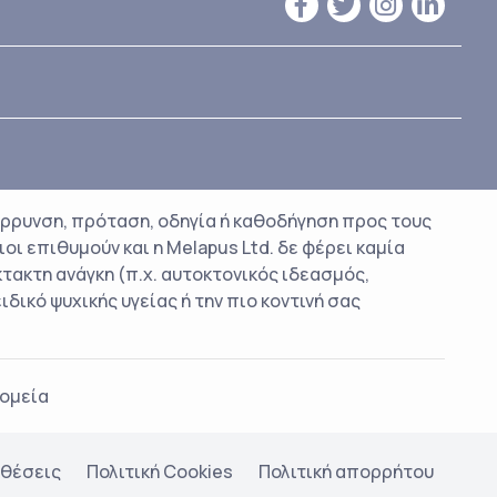
ρρυνση, πρόταση, οδηγία ή καθοδήγηση προς τους
οι επιθυμούν και η Melapus Ltd. δε φέρει καμία
κτακτη ανάγκη (π.χ. αυτοκτονικός ιδεασμός,
ικό ψυχικής υγείας ή την πιο κοντινή σας
ομεία
οθέσεις
Πολιτική Cookies
Πολιτική απορρήτου