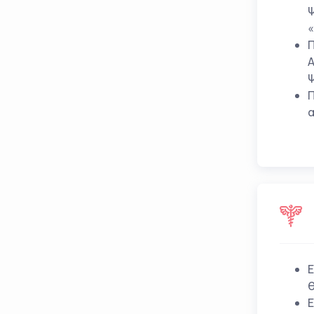
Ψ
«
Π
Α
Ψ
Π
α
Ε
θ
Ε