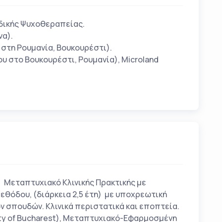
αδικής Ψυχοθεραπείας.
να).
ς στη Ρουμανία, Βουκουρέστι).
υ στο Βουκουρέστι, Ρουμανία), Microland
 Μεταπτυχιακό Κλινικής Πρακτικής με
θόδου, (διάρκεια 2,5 έτη) με υποχρεωτική
ν σπουδών. Κλινικά περιστατικά και εποπτεία.
ity of Bucharest), Μεταπτυχιακό-Εφαρμοσμένη