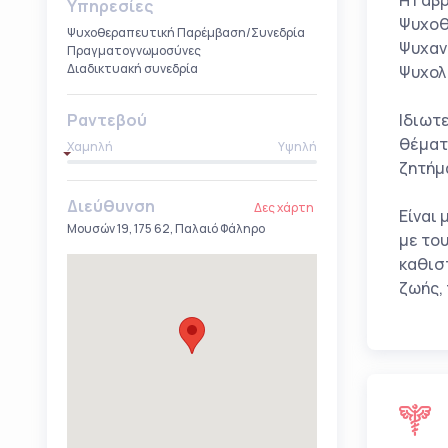
Η Γαβ
Υπηρεσίες
Ψυχοθ
Ψυχοθεραπευτική Παρέμβαση/Συνεδρία
Ψυχαν
Πραγματογνωμοσύνες
Διαδικτυακή συνεδρία
Ψυχολ
Ραντεβού
Ιδιωτε
θέματ
Χαμηλή
Υψηλή
ζητήμ
Διεύθυνση
Δες χάρτη
Είναι
Μουσών 19, 175 62, Παλαιό Φάληρο
με το
καθισ
ζωής,