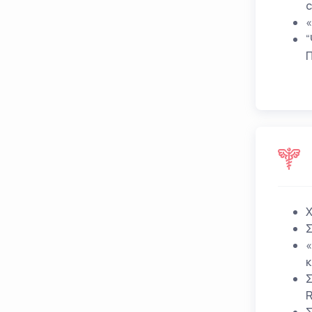
c
«
“
Π
X
Σ
«
κ
Σ
R