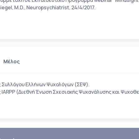
υμμέτοχη σε Εκπαιδευτικό Πρόγραμμα webinar “Mindsight, At
iegel, M.D., Neuropsychiatrist, 24/4/2017.
Μέλος
 Συλλόγου Ελλήνων Ψυχολόγων (ΣΕΨ).
 IARPP (Διεθνή Ένωση Σχεσιακής Ψυχανάλυσης και Ψυχοθ