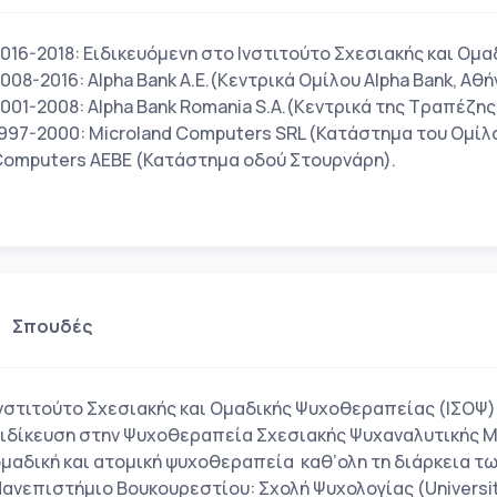
016-2018: Ειδικευόμενη στο Ινστιτούτο Σχεσιακής και Ομ
008-2016: Alpha Bank A.E.(Κεντρικά Ομίλου Alpha Bank, Αθή
001-2008: Alpha Bank Romania S.A.(Κεντρικά της Τραπέζη
997-2000: Microland Computers SRL (Κατάστημα του Ομίλο
omputers ΑΕΒΕ (Κατάστημα οδού Στουρνάρη).
Σπουδές
νστιτούτο Σχεσιακής και Ομαδικής Ψυχοθεραπείας (ΙΣΟΨ)
ιδίκευση στην Ψυχοθεραπεία Σχεσιακής Ψυχαναλυτικής Με
μαδική και ατομική ψυχοθεραπεία καθ’ολη τη διάρκεια τω
ανεπιστήμιο Βουκουρεστίου: Σχολή Ψυχολογίας (Univers