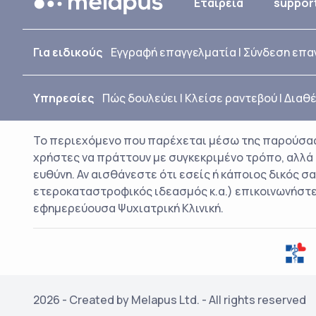
Εταιρεία
suppor
Για ειδικούς
Εγγραφή επαγγελματία
|
Σύνδεση επα
Υπηρεσίες
Πώς δουλεύει
|
Κλείσε ραντεβού
|
Διαθέ
Το περιεχόμενο που παρέχεται μέσω της παρούσας
χρήστες να πράττουν με συγκεκριμένο τρόπο, αλλά εί
ευθύνη. Αν αισθάνεστε ότι εσείς ή κάποιος δικός σα
ετεροκαταστροφικός ιδεασμός κ.α.) επικοινωνήστε τ
εφημερεύουσα Ψυχιατρική Κλινική.
2026 - Created by Melapus Ltd. - All rights reserved