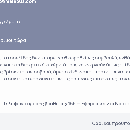
t@melapus.com
γγελματία
σιμοι τώρα
 ιστοσελίδας δεν μπορεί να θεωρηθεί ως συμβουλή, ενθά
ναι στη διακριτική ευχέρειά τους να ενεργούν όπως οι ίδι
ς βρίσκεται σε σοβαρό, άμεσο κίνδυνο και πρόκειται για έ
ο συντομότερο δυνατό με τις αρμόδιες υπηρεσίες, τον ειδ
Τηλέφωνο άμεσης βοήθειας: 166 — Εφημερεύοντα Νοσοκ
Όροι και προϋπ