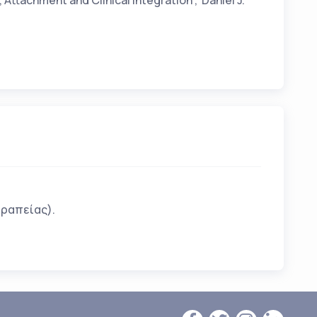
tachment and Clinical Integration”, Daniel J.
εραπείας).