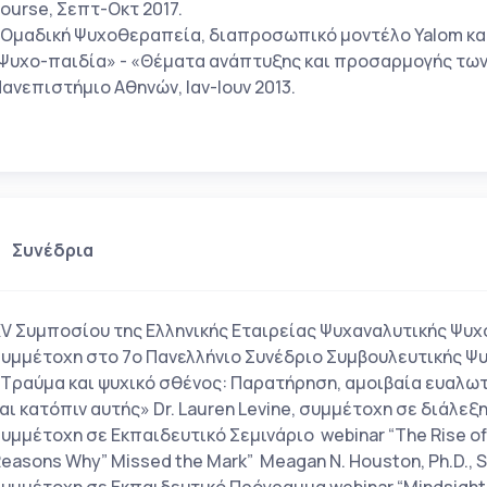
ourse, Σεπτ-Οκτ 2017.
Ομαδική Ψυχοθεραπεία, διαπροσωπικό μοντέλο Yalom και γ
Ψυχο-παιδία» - «Θέματα ανάπτυξης και προσαρμογής των 
ανεπιστήμιο Αθηνών, Ιαν-Ιουν 2013.
Συνέδρια
V Συμποσίου της Ελληνικής Εταιρείας Ψυχαναλυτικής Ψυ
υμμέτοχη στο 7ο Πανελλήνιο Συνέδριο Συμβουλευτικής Ψ
Τραύμα και ψυχικό σθένος: Παρατήρηση, αμοιβαία ευαλω
αι κατόπιν αυτής» Dr. Lauren Levine, συμμέτοχη σε διάλεξη
υμμέτοχη σε Εκπαιδευτικό Σεμινάριο webinar “The Rise of 
easons Why” Missed the Mark” Meagan N. Houston, Ph.D., S