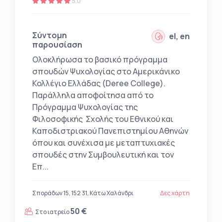
5.0
Σύντομη
el, en
παρουσίαση
Ολοκλήρωσα το βασικό πρόγραμμα
σπουδών Ψυχολογίας στο Αμερικάνικο
Κολλέγιο Ελλάδας (Deree College).
Παράλληλα αποφοίτησα από το
Πρόγραμμα Ψυχολογίας της
Φιλοσοφικής Σχολής του Εθνικού και
Καποδιστριακού Πανεπιστημίου Αθηνών
όπου και συνέχισα με μεταπτυχιακές
σπουδές στην Συμβουλευτική και τον
Επ...
Σποράδων 15, 152 31, Κάτω Χαλάνδρι
Δες χάρτη
50 €
Στο ιατρείο