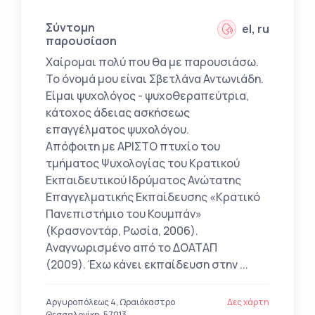
Σύντομη
el, ru
παρουσίαση
Χαίρομαι πολύ που θα με παρουσιάσω.
Το όνομά μου είναι Σβετλάνα Αντωνιάδη.
Είμαι ψυχολόγος - ψυχοθεραπεύτρια,
κάτοχος άδειας ασκήσεως
επαγγέλματος ψυχολόγου.
Aπόφοιτη με ΑΡΙΣΤΟ πτυχίο του
τμήματος Ψυχολογίας του Κρατικού
Εκπαιδευτικού Ιδρύματος Ανώτατης
Επαγγελματικής Εκπαίδευσης «Κρατικό
Πανεπιστήμιο του Κουμπάν»
(Κρασνοντάρ, Ρωσία, 2006).
Aναγνωρισμένο από το ΔΟΑΤΑΠ
(2009). Έχω κάνει εκπαίδευση στην ...
Αργυροπόλεως 4, Ωραιόκαστρο
Δες χάρτη
Θεσσαλονίκη, 57013