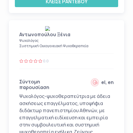
ΚΛΕΙΣΕ ΡΑΝΤΕΒΟΥ
Αντωνοπούλου Ξένια
Ψυχολόγος
Συστημική Οικογενειακή Ψυχοθεραπεία
0.0
Σύντομη
el, en
παρουσίαση
Ψυχολόγος-ψυχοθεραπεύτρια με άδεια
ασκήσεως επαγγέλματος, υποψήφια
διδάκτωρ πανεπιστημίου Αθηνών, με
επαγγελματική ειδίκευση και εμπειρία
στην συμβουλευτική και συστημική
ψυχοθεραπεία ενήλικα, ζεύγους,