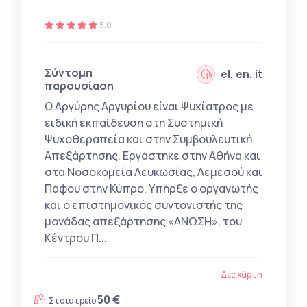
5.0
Σύντομη
el, en, it
παρουσίαση
Ο Αργύρης Αργυρίου είναι Ψυχίατρος με
ειδική εκπαίδευση στη Συστημική
Ψυχοθεραπεία και στην Συμβουλευτική
Απεξάρτησης. Εργάστηκε στην Αθήνα και
στα Νοσοκομεία Λευκωσίας, Λεμεσού και
Πάφου στην Κύπρο. Υπήρξε ο οργανωτής
και ο επιστημονικός συντονιστής της
μονάδας απεξάρτησης «ΑΝΩΣΗ», του
Κέντρου Π...
Δες χάρτη
50 €
Στο ιατρείο