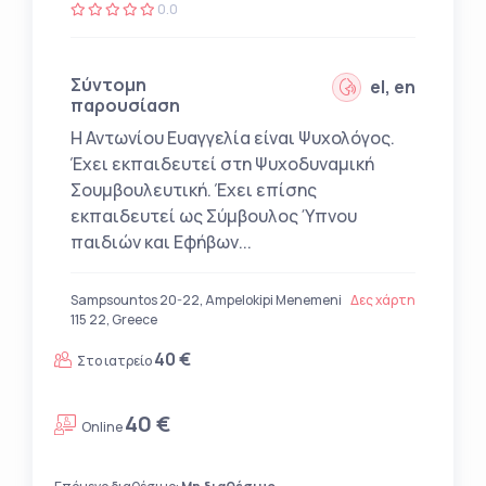
0.0
Σύντομη
el, en
παρουσίαση
Η Αντωνίου Ευαγγελία είναι Ψυχολόγος.
Έχει εκπαιδευτεί στη Ψυχοδυναμική
Σουμβουλευτική. Έχει επίσης
εκπαιδευτεί ως Σύμβουλος Ύπνου
παιδιών και Εφήβων...
Sampsountos 20-22, Ampelokipi Menemeni
Δες χάρτη
115 22, Greece
40 €
Στο ιατρείο
40 €
Online