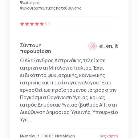
Ψυχίατρος
Ψυχοθεραπευτικής Κατεύθυνσης
5.0
Σύντομη
el, en, it
παρουσίαση
Ο Αλέξανδρος Αστρινάκης τελείωσε
ιατρική στη Μπολόνια Ιταλίας. Έχει
ειδικότητα ψυχιατρικής, κοινωνικής
ιατρικής και πτυχίο υγιεινολόγου. Έχει
εργασθεί ως προϊστάμενος ιατρός στην
Παγκόσμια Οργάνωση Υγείας και ως
ιατρός Δημόσιας Υγείας (βαθμός Α’), στη
Διεύθυνση Δημόσιας Υγιεινής, Υπουργείο
Υγε...
Μωσαίου 31, 190 05, Νέα Μάκρη
Δες χάρτη