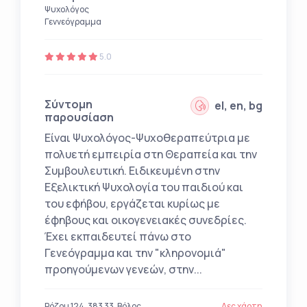
Ψυχολόγος
Γεννεόγραμμα
5.0
Σύντομη
el, en, bg
παρουσίαση
Είναι Ψυχολόγος-Ψυχοθεραπεύτρια με
πολυετή εμπειρία στη Θεραπεία και την
Συμβουλευτική. Ειδικευμένη στην
Εξελικτική Ψυχολογία του παιδιού και
του εφήβου, εργάζεται κυρίως με
έφηβους και οικογενειακές συνεδρίες.
Έχει εκπαιδευτεί πάνω στο
Γενεόγραμμα και την "κληρονομιά"
προηγούμενων γενεών, στην...
Ρόζου 124, 383 33, Βόλος
Δες χάρτη