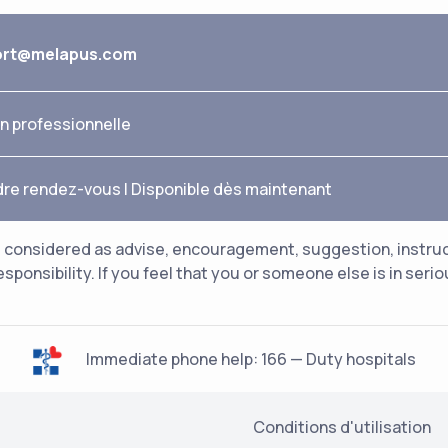
ort@melapus.com
n professionnelle
dre rendez-vous
|
Disponible dès maintenant
considered as advise, encouragement, suggestion, instructio
esponsibility. If you feel that you or someone else is in ser
Immediate phone help: 166 — Duty hospitals
Conditions d'utilisation