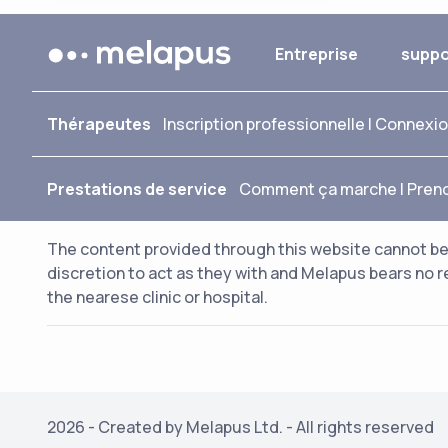
Entreprise
supp
Thérapeutes
Inscription professionnelle
|
Connexio
Prestations de service
Comment ça marche
|
Pren
The content provided through this website cannot be 
discretion to act as they with and Melapus bears no r
the nearese clinic or hospital.
2026 - Created by Melapus Ltd. - All rights reserved