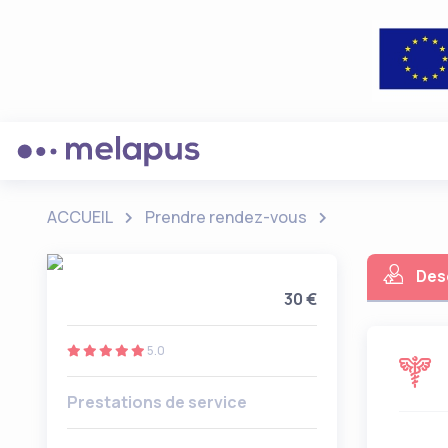
ACCUEIL
Prendre rendez-vous
Des
30 €
5.0
Prestations de service