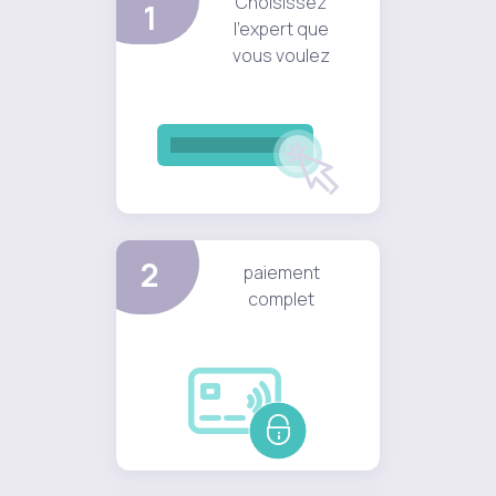
Choisissez
1
l'expert que
vous voulez
2
paiement
complet