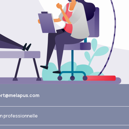
ort@melapus.com
n professionnelle