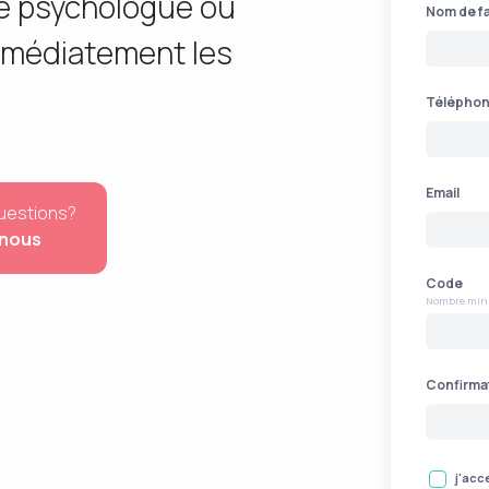
ue psychologue ou
Nom de fa
mmédiatement les
Télépho
Email
uestions?
nous
Code
Nombre min
Confirma
j'acc