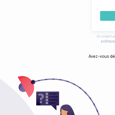
En créant u
politiqu
Avez-vous dé