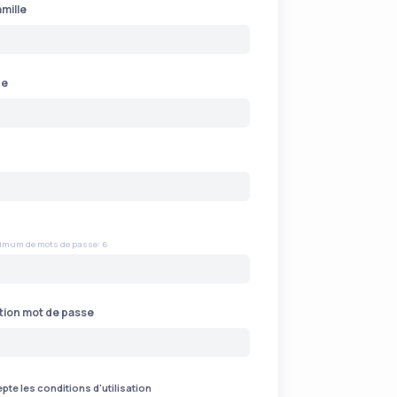
mille
ne
imum de mots de passe: 6
tion mot de passe
epte les conditions d'utilisation