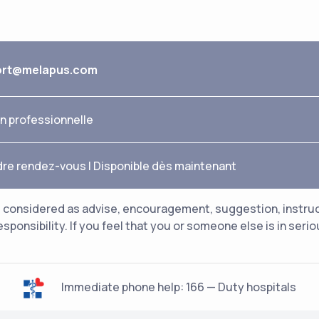
ort@melapus.com
n professionnelle
dre rendez-vous
|
Disponible dès maintenant
considered as advise, encouragement, suggestion, instructio
esponsibility. If you feel that you or someone else is in ser
Immediate phone help: 166 — Duty hospitals